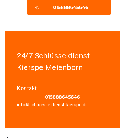
24/7 Schlüsseldienst
Kierspe Meienborn
Kontakt
info@schluesseldienst-kierspe.de