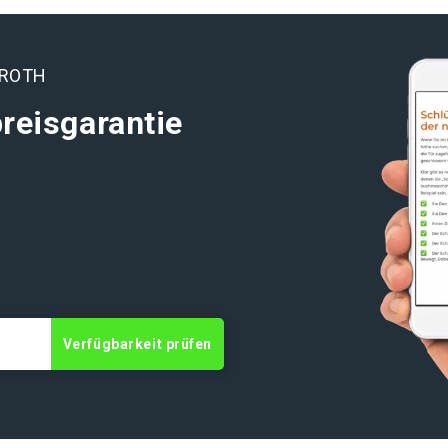
NROTH
reisgarantie
t
Verfügbarkeit prüfen