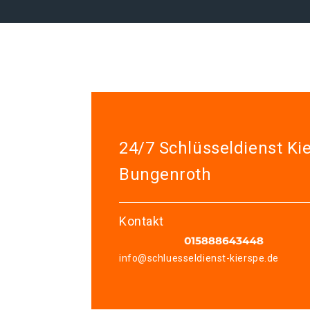
24/7 Schlüsseldienst Ki
Bungenroth
Kontakt
info@schluesseldienst-kierspe.de