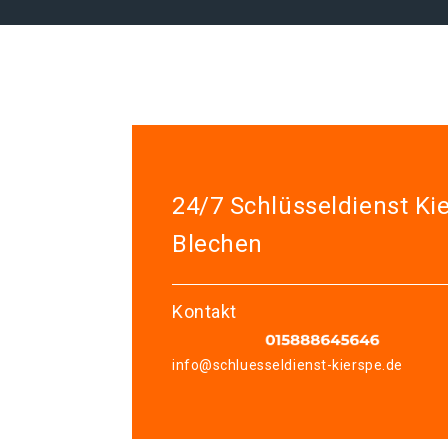
24/7 Schlüsseldienst Ki
Blechen
Kontakt
info@schluesseldienst-kierspe.de